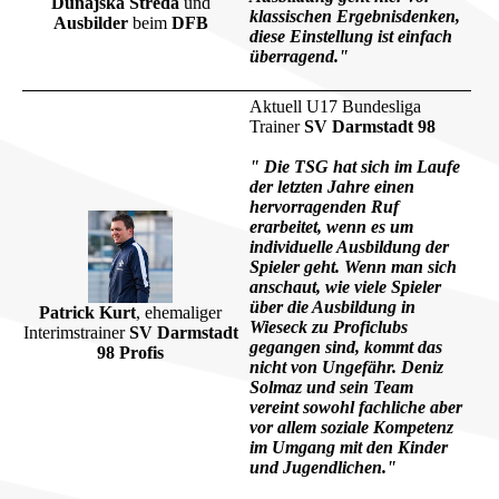
Dunajska Streda
und
klassischen Ergebnisdenken,
Ausbilder
beim
DFB
diese Einstellung ist einfach
überragend."
Aktuell U17 Bundesliga
Trainer
SV Darmstadt 98
" Die TSG hat sich im Laufe
der letzten Jahre einen
hervorragenden Ruf
erarbeitet, wenn es um
individuelle Ausbildung der
Spieler geht. Wenn man sich
anschaut, wie viele Spieler
über die Ausbildung in
Patrick Kurt
, ehemaliger
Wieseck zu Proficlubs
Interimstrainer
SV Darmstadt
gegangen sind, kommt das
98 Profis
nicht von Ungefähr. Deniz
Solmaz und sein Team
vereint sowohl fachliche aber
vor allem soziale Kompetenz
im Umgang mit den Kinder
und Jugendlichen."