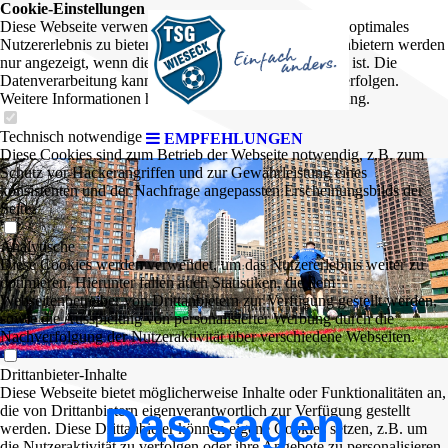
Cookie-Einstellungen
Diese Webseite verwendet Cookies, um Besuchern ein optimales
Nutzererlebnis zu bieten. Bestimmte Inhalte von Drittanbietern werden
nur angezeigt, wenn die entsprechende Option aktiviert ist. Die
Datenverarbeitung kann dann auch in einem Drittland erfolgen.
Weitere Informationen hierzu in der Datenschutzerklärung.
Technisch notwendige
EMPFEHLUNGEN
Diese Cookies sind zum Betrieb der Webseite notwendig, z.B. zum
Schutz vor Hackerangriffen und zur Gewährleistung eines
konsistenten und der Nachfrage angepassten Erscheinungsbilds der
Seite.
Analytische
Diese Cookies werden verwendet, um das Nutzererlebnis weiter zu
optimieren. Hierunter fallen auch Statistiken, die dem
Webseitenbetreiber von Drittanbietern zur Verfügung gestellt werden,
sowie die Ausspielung von personalisierter Werbung durch die
Nachverfolgung der Nutzeraktivität über verschiedene Webseiten.
Drittanbieter-Inhalte
Diese Webseite bietet möglicherweise Inhalte oder Funktionalitäten an,
Das sagen
die von Drittanbietern eigenverantwortlich zur Verfügung gestellt
werden. Diese Drittanbieter können eigene Cookies setzen, z.B. um
die Nutzeraktivität zu verfolgen oder ihre Angebote zu personalisieren