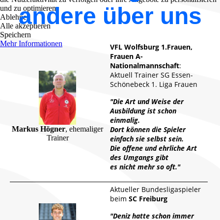
andere über uns
und zu optimieren.
Ablehnen
Alle akzeptieren
Speichern
Mehr Informationen
VFL Wolfsburg 1.Frauen,
Frauen A-
Nationalmannschaft
:
Aktuell Trainer SG Essen-
Schönebeck 1. Liga Frauen
"Die Art und Weise der
Ausbildung ist schon
einmalig.
Dort können die Spieler
Markus Högner
, ehemaliger
Trainer
einfach sie selbst sein.
Die offene und ehrliche Art
des Umgangs gibt
es nicht mehr so oft."
Aktueller Bundesligaspieler
beim
SC Freiburg
"Deniz hatte schon immer