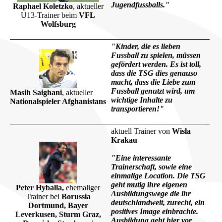
Jugendfussballs."
Raphael Koletzko
, aktueller
U13-Trainer beim
VFL
Wolfsburg
"Kinder, die es lieben
Fussball zu spielen, müssen
gefördert werden. Es ist toll,
dass die TSG dies genauso
macht, dass die Liebe zum
Fussball genutzt wird, um
Masih Saighani
, aktueller
wichtige Inhalte zu
Nationalspieler Afghanistans
transportieren!"
aktuell Trainer von
Wisla
Krakau
"Eine interessante
Trainerschaft, sowie eine
einmalige Location. Die TSG
geht mutig ihre eigenen
Peter Hyballa,
ehemaliger
Ausbildungswege die ihr
Trainer bei
Borussia
deutschlandweit, zurecht, ein
Dortmund, Bayer
positives Image einbrachte.
Leverkusen, Sturm Graz,
Ausbildung geht hier vor