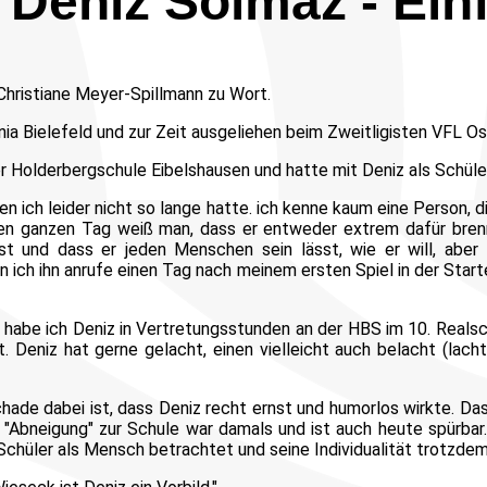
 Deniz Solmaz - Ein
hristiane Meyer-Spillmann zu Wort.
inia Bielefeld und zur Zeit ausgeliehen beim Zweitligisten VFL O
er Holderbergschule Eibelshausen und hatte mit Deniz als Schüler
 den ich leider nicht so lange hatte. ich kenne kaum eine Person,
den ganzen Tag weiß man, dass er entweder extrem dafür brenn
st und dass er jeden Menschen sein lässt, wie er will, aber
n ich ihn anrufe einen Tag nach meinem ersten Spiel in der Start
habe ich Deniz in Vertretungsstunden an der HBS im 10. Realschul
tt. Deniz hat gerne gelacht, einen vielleicht auch belacht (lac
hade dabei ist, dass Deniz recht ernst und humorlos wirkte. Das 
 "Abneigung" zur Schule war damals und ist auch heute spürba
Schüler als Mensch betrachtet und seine Individualität trotzdem