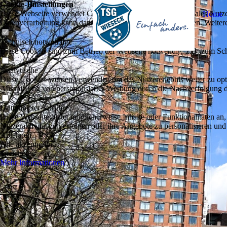
Cookie-Einstellungen
Diese Webseite verwendet Cookies, um Besuchern ein optimales Nutzerer
Home
Datenverarbeitung kann dann auch in einem Drittland erfolgen. Weiter
Technisch notwendige
Diese Cookies sind zum Betrieb der Webseite notwendig, z.B. zum Sch
Analytische
Diese Cookies werden verwendet, um das Nutzererlebnis weiter zu optim
Ausspielung von personalisierter Werbung durch die Nachverfolgung de
Drittanbieter-Inhalte
Diese Webseite bietet möglicherweise Inhalte oder Funktionalitäten an,
Nutzeraktivität zu verfolgen oder ihre Angebote zu personalisieren und
Ablehnen
Alle akzeptieren
Speichern
Mehr Informationen