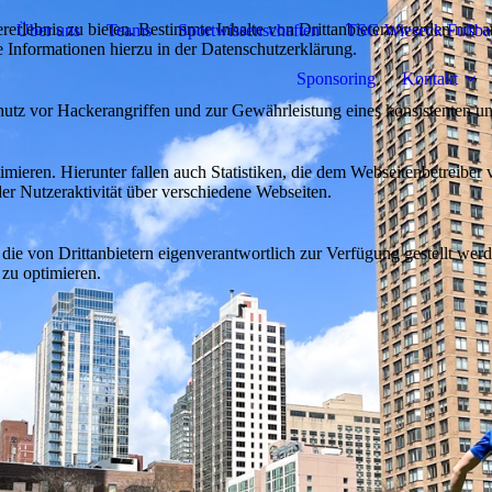
lebnis zu bieten. Bestimmte Inhalte von Drittanbietern werden nur ang
Über uns
Teams
Sportwissenschaften
TSG Wieseck Fußbal
e Informationen hierzu in der Datenschutzerklärung.
Sponsoring
Kontakt
utz vor Hackerangriffen und zur Gewährleistung eines konsistenten un
ieren. Hierunter fallen auch Statistiken, die dem Webseitenbetreiber v
r Nutzeraktivität über verschiedene Webseiten.
 die von Drittanbietern eigenverantwortlich zur Verfügung gestellt wer
 zu optimieren.