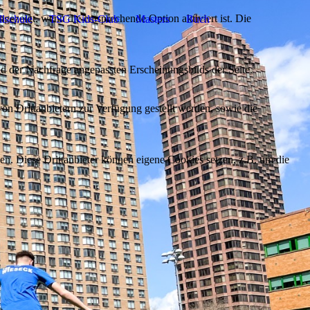
ezeigt, wenn die entsprechende Option aktiviert ist. Die
lschule
TSG Kids-Club
Masters
Buch
d der Nachfrage angepassten Erscheinungsbilds der Seite.
on Drittanbietern zur Verfügung gestellt werden, sowie die
den. Diese Drittanbieter können eigene Cookies setzen, z.B. um die